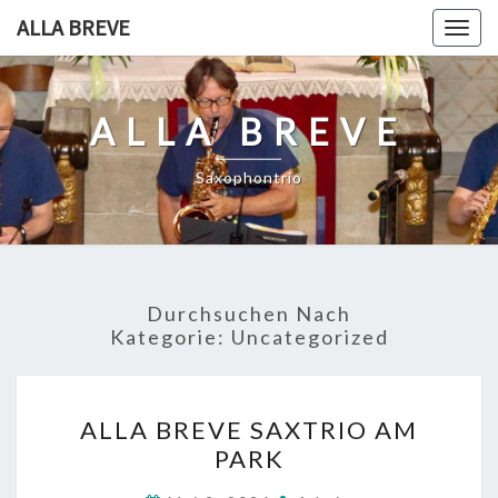
Skip
ALLA BREVE
Toggl
to
content
ALLA BREVE
Saxophontrio
Durchsuchen Nach
Kategorie:
Uncategorized
ALLA
ALLA BREVE SAXTRIO AM
BREVE
PARK
SAXTRIO
AM